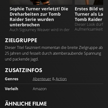
TOMB RAIDER
TOMB RAIDER
Sophie Turner verletzt! Die
Erstes Bild von
Dreharbeiten zur Tomb
Turner als Lara
Raider Serie wurden
Tomb Raider Se
unterbrochen
Dieser Look dürfte 
Aufmerksamkeit so
Auch Sigourney Weaver wird in der
Serie zu sehen sein
ZIELGRUPPE
Dieser Titel fasziniert momentan die breite Zielgruppe ab
25 Jahren und fesselt durch atemberaubende Spannung
und packende Jagd.
ZUSATZINFOS
Genres
Abenteuer
&
Action
Verleih
Amazon
ÄHNLICHE FILME