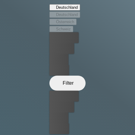
dem Podium kämpfen.
Deutschland
Deutschland
Österreich
Schweiz
Bester Preis
Kostenlos
Leihen
Kaufen
Filter
Bester Preis
Kostenlos
Leihen
Kaufen