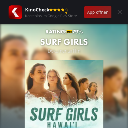
KinoCheck
App öffnen
Kostenlos im Google Play Store
RATING:
79%
SURF GIRLS
Dokumentarfilm