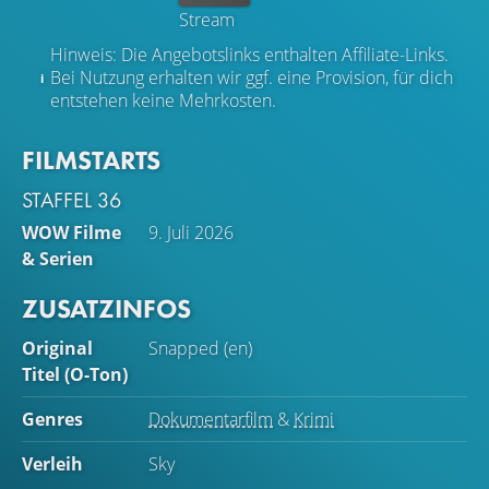
Stream
Hinweis: Die Angebotslinks enthalten Affiliate-Links.
Bei Nutzung erhalten wir ggf. eine Provision, für dich
entstehen keine Mehrkosten.
FILMSTARTS
STAFFEL 36
WOW Filme
9. Juli 2026
& Serien
ZUSATZINFOS
Original
Snapped (en)
Titel (O-Ton)
Genres
Dokumentarfilm
&
Krimi
Verleih
Sky