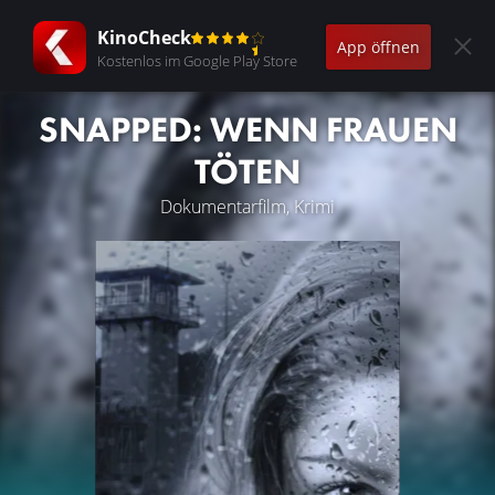
KinoCheck
App öffnen
Kostenlos im Google Play Store
SNAPPED: WENN FRAUEN
TÖTEN
Dokumentarfilm, Krimi