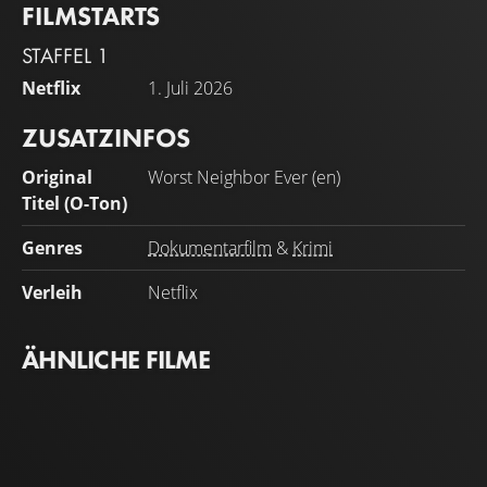
FILMSTARTS
Bodycam-Aufnahmen und animierten nachgestellten
Szenen werden in „Worst Neighbor Ever – Tödliche
STAFFEL 1
Nachbarschaft“ Leute von nebenan gezeigt, die nicht nur
Netflix
1. Juli 2026
lästig sind – sondern tödlich.
ZUSATZINFOS
Original
Worst Neighbor Ever (en)
Titel (O-Ton)
Genres
Dokumentarfilm
&
Krimi
Verleih
Netflix
ÄHNLICHE FILME