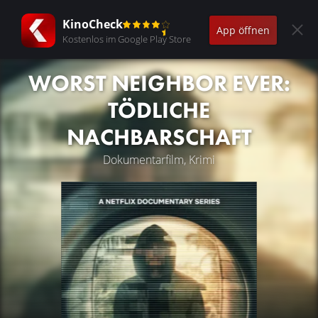
KinoCheck
App öffnen
Kostenlos im Google Play Store
WORST NEIGHBOR EVER:
TÖDLICHE
NACHBARSCHAFT
Dokumentarfilm, Krimi