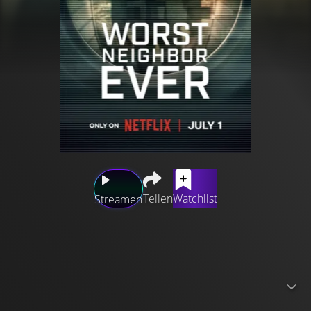
Teilen
Watchlist
Streamen
Man glaubt, man kennt seine Nachbarschaft, doch so
kann man sich täuschen. Diese neue Serie berichtet aus
erster Hand über Fälle von Gewalt, Einschüchterung und
Belästigung, die schockierender sind als je zuvor. Anhand
von eindringlichen Zeugenaussagen, erschreckenden