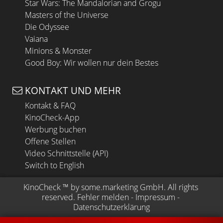
Star Wars: The Mandalorian and Grogu
Masters of the Universe
Die Odyssee
Vaiana
Minions & Monster
Good Boy: Wir wollen nur dein Bestes
KONTAKT UND MEHR
Kontakt & FAQ
KinoCheck-App
Werbung buchen
Offene Stellen
Video Schnittstelle (API)
Switch to English
KinoCheck
 ™ by 
some.marketing GmbH
. All rights 
reserved.
Fehler melden
 - 
Impressum
 - 
Datenschutzerklärung