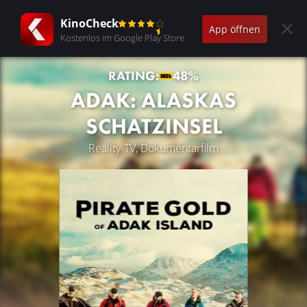
KinoCheck
App öffnen
Kostenlos im Google Play Store
RATING:
48%
ADAK: ALASKAS
SCHATZINSEL
Reality-TV, Dokumentarfilm