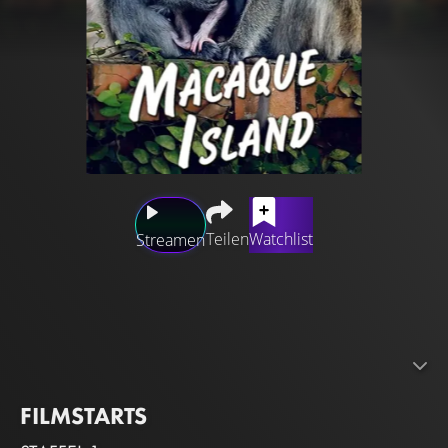
Teilen
Watchlist
Streamen
Tobe dich mit zwei Trupps von Langschwanzmakaken
aus, die die Wälder von Singapur beherrschen. Spioniere
Revierkämpfe aus, beobachte Alphamännchen, die um
die Vorherrschaft kämpfen und erkunde das komplexe
Leben dieser frechen Primaten.
FILMSTARTS