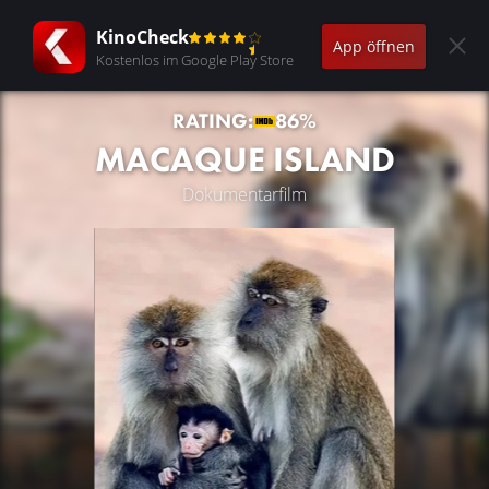
KinoCheck
App öffnen
Kostenlos im Google Play Store
RATING:
86%
MACAQUE ISLAND
Dokumentarfilm