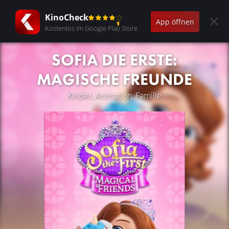
KinoCheck
App öffnen
Kostenlos im Google Play Store
SOFIA DIE ERSTE:
MAGISCHE FREUNDE
Kinder, Animation, Familie