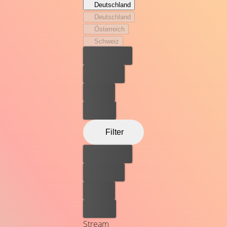
Deutschland
jeder seine eigenen erstaunlichen Talente und
Deutschland
magischen Gaben besitzt. Mit Sofia als deiner Führerin
Österreich
gibt es keine bessere Art, die Magie von Charmswell zu
Schweiz
entdecken!
Bester Preis
Kostenlos
Leihen
Kaufen
Filter
Bester Preis
Kostenlos
Leihen
Kaufen
Stream