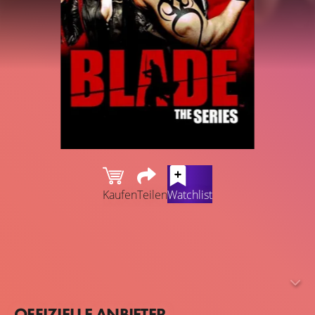
Kaufen
Teilen
Watchlist
Blade ist ein "Daywalker", halb Mensch und halb Vampir.
Er kann sich auf alle Vampir-Stärken wie
überdurchschnittliche Kraft, extreme Heilungsfähigkeit
und verstärkte Sinne verlassen. Die klassischen
Schwächen wie Sonnenlicht, Knoblauch und Silber
OFFIZIELLE ANBIETER