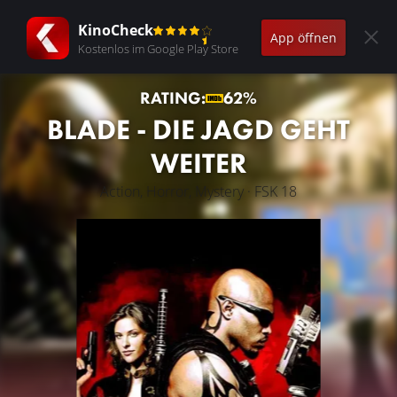
KinoCheck
App öffnen
Kostenlos im Google Play Store
RATING:
62%
BLADE - DIE JAGD GEHT
WEITER
Action, Horror, Mystery · FSK 18