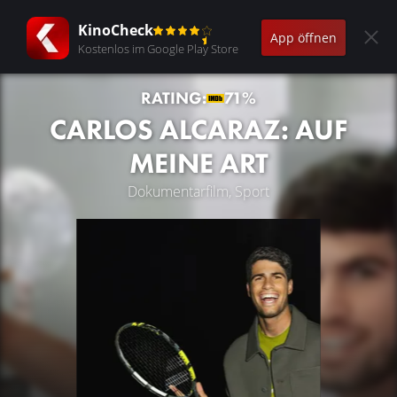
KinoCheck
App öffnen
Kostenlos im Google Play Store
RATING:
71%
CARLOS ALCARAZ: AUF
MEINE ART
Dokumentarfilm, Sport