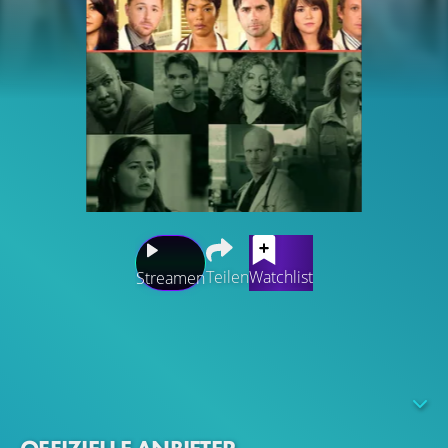
Teilen
Watchlist
Streamen
Die Notaufnahme eines städtischen Krankenhauses ist
Schauplatz dieser packenden Serie. Sekundenschnell zu
treffende Entscheidungen, Freude über gelungene
Rettungsmaßnahmen und Trauer über vergebliche
Versuche - der Alltag setzt den Ärzten und Schwestern