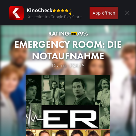
KinoCheck
App öffnen
Kostenlos im Google Play Store
RATING:
79%
EMERGENCY ROOM: DIE
NOTAUFNAHME
Drama · FSK 16