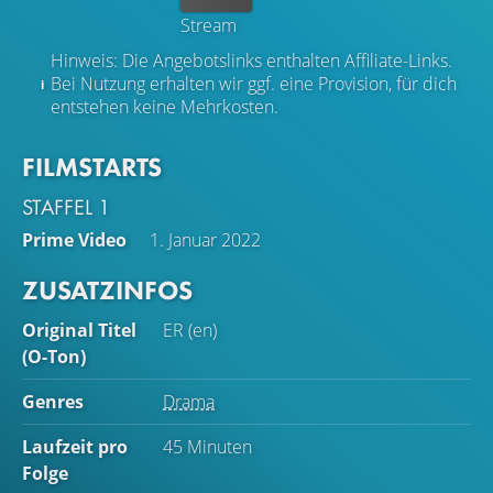
Stream
Hinweis: Die Angebotslinks enthalten Affiliate-Links.
Bei Nutzung erhalten wir ggf. eine Provision, für dich
entstehen keine Mehrkosten.
FILMSTARTS
STAFFEL 1
Prime Video
1. Januar 2022
ZUSATZINFOS
Original Titel
ER (en)
(O-Ton)
Genres
Drama
Laufzeit pro
45 Minuten
Folge