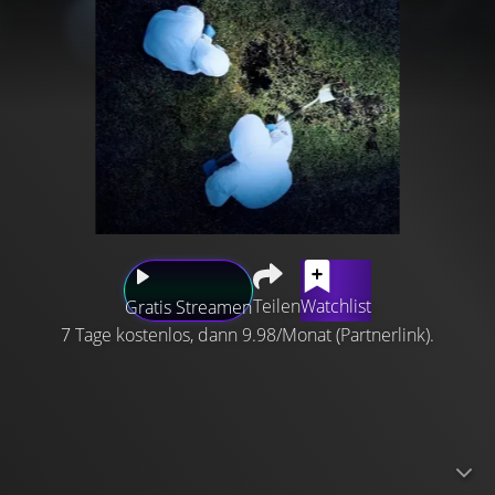
Teilen
Watchlist
Gratis Streamen
7 Tage kostenlos, dann 9.98/Monat (Partnerlink).
Jede Folge dieser True-Crime-Doku beschäftigt sich mit
einem grausamen Mord, bei der die Leiche an
ungewöhnlichen Orten vergraben wurde. Originale
Tonaufnahmen des Notrufs sowie Interviews mit den