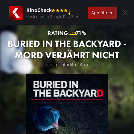
KinoCheck
App öffnen
Kostenlos im Google Play Store
RATING:
71%
BURIED IN THE BACKYARD -
MORD VERJÄHRT NICHT
Dokumentarfilm, Krimi