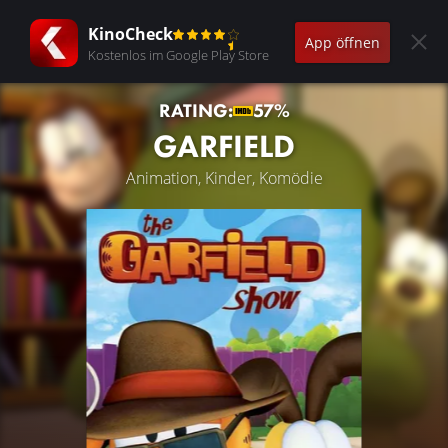
KinoCheck
App öffnen
Kostenlos im Google Play Store
RATING:
57%
GARFIELD
Animation, Kinder, Komödie