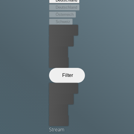
Deutschland
Dies ist der Auftakt nicht nur für ganz neue Abenteuer
Deutschland
der Familie Duck, sondern auch zu einer Reaktivierung
Österreich
von Dagoberts Entdeckertriebs.
Schweiz
Bester Preis
Kostenlos
Leihen
Kaufen
Filter
Bester Preis
Kostenlos
Leihen
Kaufen
Stream