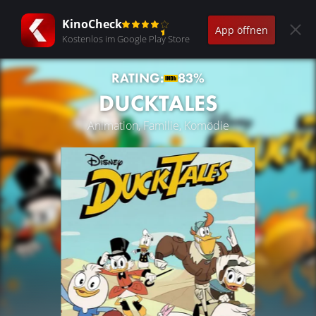
KinoCheck
App öffnen
Kostenlos im Google Play Store
RATING:
83%
DUCKTALES
Animation, Familie, Komödie