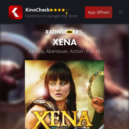
KinoCheck
App öffnen
Kostenlos im Google Play Store
RATING:
68%
XENA
Fantasy, Abenteuer, Action · FSK 16