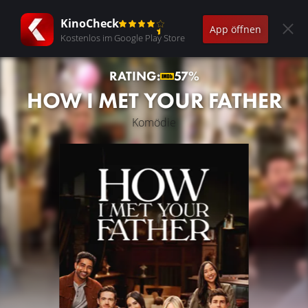
KinoCheck
App öffnen
Kostenlos im Google Play Store
RATING:
57%
HOW I MET YOUR FATHER
Komödie