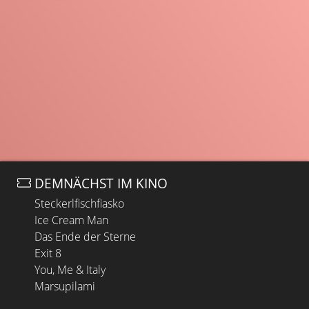
DEMNÄCHST IM KINO
Steckerlfischfiasko
Ice Cream Man
Das Ende der Sterne
Exit 8
You, Me & Italy
Marsupilami