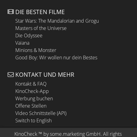
DIE BESTEN FILME
Star Wars: The Mandalorian and Grogu
Masters of the Universe
Die Odyssee
Vaiana
Minions & Monster
Good Boy: Wir wollen nur dein Bestes
KONTAKT UND MEHR
Kontakt & FAQ
KinoCheck-App
Werbung buchen
Offene Stellen
Video Schnittstelle (API)
Switch to English
KinoCheck
 ™ by 
some.marketing GmbH
. All rights 