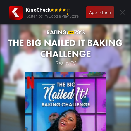
KinoCheck
App öffnen
Kostenlos im Google Play Store
RATING:
73%
THE BIG NAILED IT BAKING
CHALLENGE
Reality-TV