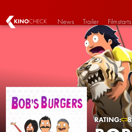
News
Trailer
Filmstarts
KINO
CHECK
RATING:
8