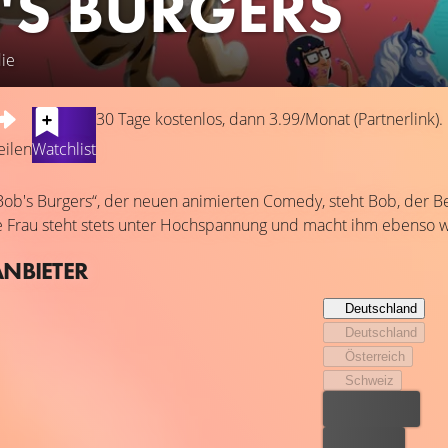
'S BURGERS
ie
30 Tage kostenlos, dann 3.99/Monat (Partnerlink).
eilen
Watchlist
ob's Burgers“, der neuen animierten Comedy, steht Bob, der Be
e Frau steht stets unter Hochspannung und macht ihm ebenso wi
ANBIETER
Deutschland
Deutschland
Österreich
Schweiz
Bester Preis
Kostenlos