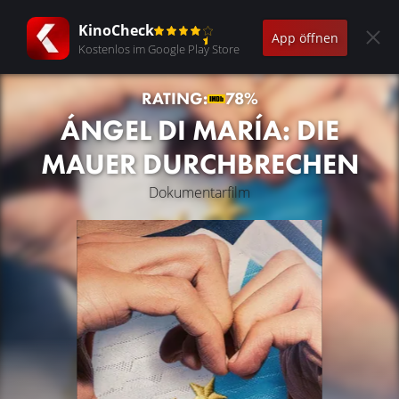
KinoCheck
App öffnen
Kostenlos im Google Play Store
RATING:
78%
ÁNGEL DI MARÍA: DIE
MAUER DURCHBRECHEN
Dokumentarfilm