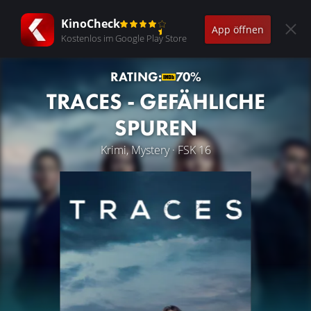
KinoCheck
App öffnen
Kostenlos im Google Play Store
RATING:
70%
TRACES - GEFÄHLICHE
SPUREN
Krimi, Mystery · FSK 16