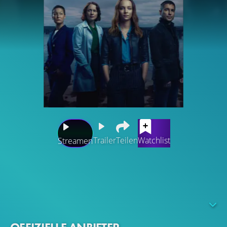
Trailer
Teilen
Watchlist
Streamen
Die 23-jährige Laborantin Emma Hedges kehrt in ihre
schottische Heimat Dundee zurück, um sich am Institut
für Forensik und Anatomie weiterzubilden. Der erste
Übungsfall im Online-Kurs birgt für Emma allerdings eine
grauenvolle Überraschung: Er hat große Ähnlichkeiten