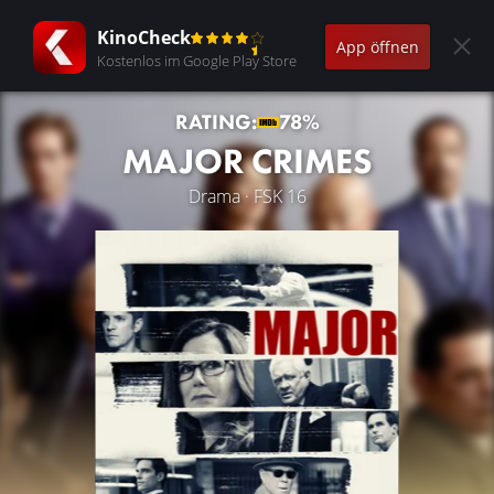
KinoCheck
App öffnen
Kostenlos im Google Play Store
RATING:
78%
MAJOR CRIMES
Drama · FSK 16