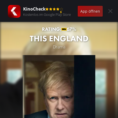
KinoCheck
App öffnen
Kostenlos im Google Play Store
RATING:
67%
THIS ENGLAND
Drama