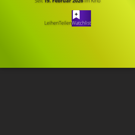
Seit
19. Februar 2026
im Kino
Leihen
Teilen
Watchlist