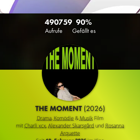
4907
59
90%
Aufrufe
Gefällt es
THE MOMENT
(2026)
Drama
,
Komödie
&
Musik
Film
mit
Charli xcx
,
Alexander Skarsgård
und
Rosanna
Arquette