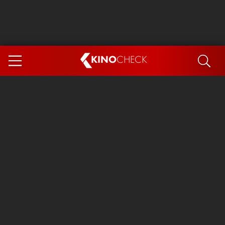
KINO
CHECK
App
DEMNÄCHST IM KINO
Steckerlfischfiasko
Ice Cream Man
Das Ende der Sterne
Exit 8
You, Me & Italy
Marsupilami