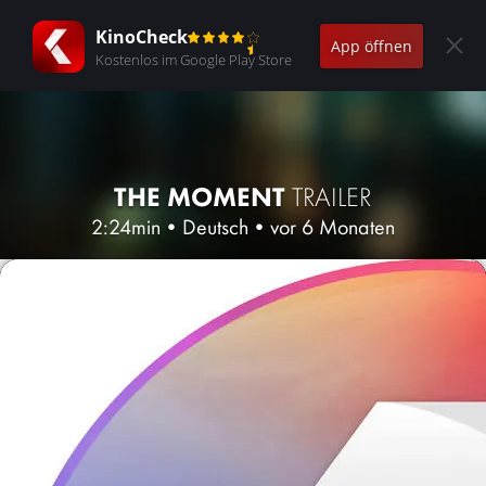
KinoCheck
App öffnen
Kostenlos im Google Play Store
THE MOMENT
TRAILER
2:24min
•
Deutsch
•
vor 6 Monaten