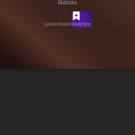
Matenko
Leihen
Teilen
Watchlist