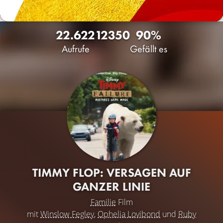
22.622
12
350
90%
Aufrufe
Gefällt es
TIMMY FLOP: VERSAGEN AUF
GANZER LINIE
Familie
Film
mit
Winslow Fegley
,
Ophelia Lovibond
und
Ruby