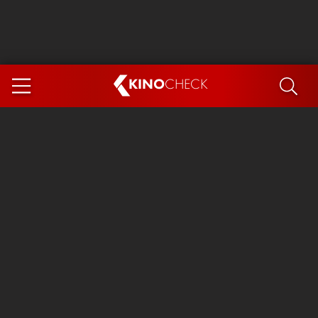
KINO
CHECK
App
DEMNÄCHST IM KINO
Steckerlfischfiasko
Ice Cream Man
Das Ende der Sterne
Exit 8
You, Me & Italy
Marsupilami