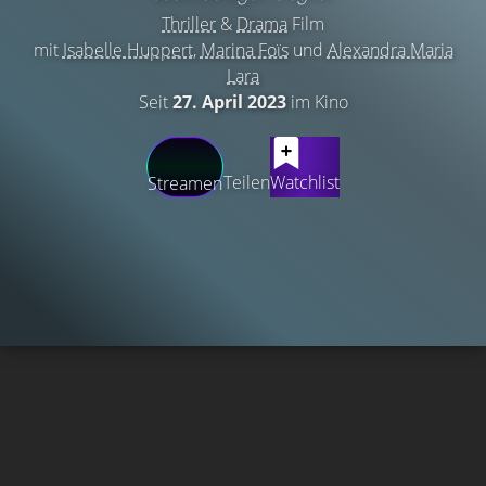
Thriller
&
Drama
Film
mit
Isabelle Huppert
,
Marina Foïs
und
Alexandra Maria
Lara
Seit
27. April 2023
im Kino
Teilen
Watchlist
Streamen