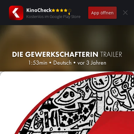
KinoCheck
App öffnen
Kostenlos im Google Play Store
DIE GEWERKSCHAFTERIN
TRAILER
1:53min
•
Deutsch
•
vor 3 Jahren