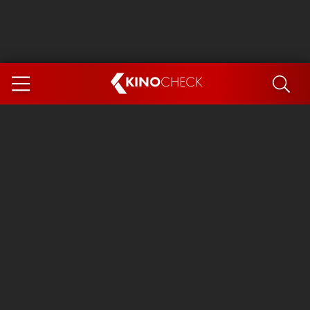
KINO
CHECK
App
DEMNÄCHST IM KINO
Steckerlfischfiasko
Ice Cream Man
Das Ende der Sterne
Exit 8
You, Me & Italy
Marsupilami