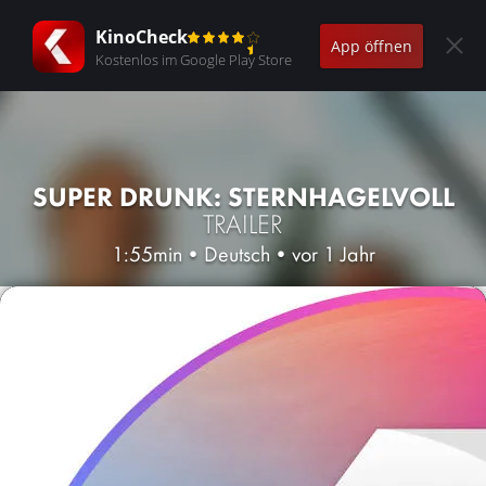
KinoCheck
App öffnen
Kostenlos im Google Play Store
SUPER DRUNK: STERNHAGELVOLL
TRAILER
1:55min
•
Deutsch
•
vor 1 Jahr