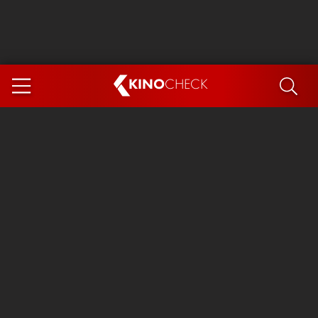
KINO
CHECK
App
DEMNÄCHST IM KINO
Steckerlfischfiasko
Ice Cream Man
Das Ende der Sterne
Exit 8
You, Me & Italy
Marsupilami