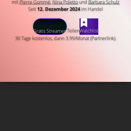
mit
Pierre Gommé
,
Nina Poletto
und
Barbara Schulz
Seit
12. Dezember 2024
im Handel
Teilen
Watchlist
Gratis Streamen
30 Tage kostenlos, dann 3.99/Monat (Partnerlink).