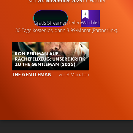
Seit
20. November 2025
im Handel
LATEST CONTENT
Teilen
Watchlist
Gratis Streamen
30 Tage kostenlos, dann 8.99/Monat (Partnerlink).
RON PERLMAN AUF
RACHEFELDZUG: UNSERE KRITIK
ZU THE GENTLEMAN (2025)
THE GENTLEMAN
vor 8 Monaten