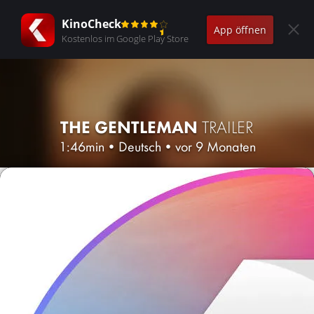
KinoCheck
App öffnen
Kostenlos im Google Play Store
THE GENTLEMAN
TRAILER
1:46min
•
Deutsch
•
vor 9 Monaten