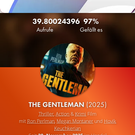
39.800
24
396
97%
Aufrufe
Gefällt es
THE GENTLEMAN
(2025)
Thriller
,
Action
&
Krimi
Film
mit
Ron Perlman
,
Megan Montaner
und
Hovik
Keuchkerian