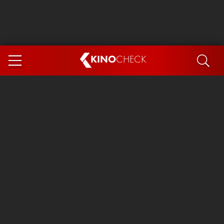
KINO
CHECK
App
DEMNÄCHST IM KINO
Steckerlfischfiasko
The Invite
Ice Cream Man
Das Ende der Sterne
Exit 8
You, Me & Italy