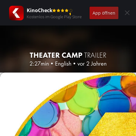
KinoCheck
App öffnen
Kostenlos im Google Play Store
THEATER CAMP
TRAILER
2:27min
•
English
•
vor 2 Jahren