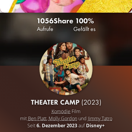
1056
Share
100%
Aufrufe
Gefällt es
THEATER CAMP
(2023)
Komödie
Film
mit
Ben Platt
,
Molly Gordon
und
Jimmy Tatro
Seit
6. Dezember 2023
auf
Disney+