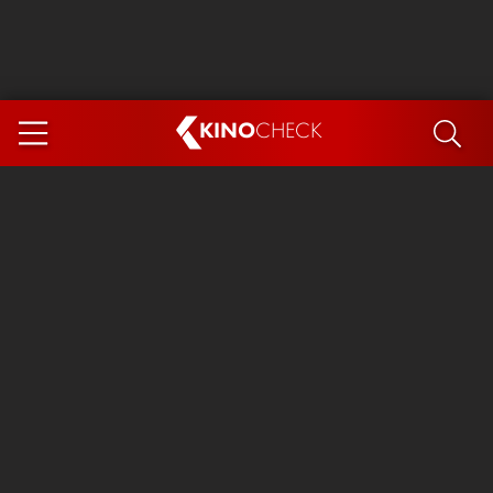
KINO
CHECK
App
DEMNÄCHST IM KINO
Steckerlfischfiasko
Ice Cream Man
Das Ende der Sterne
Exit 8
You, Me & Italy
Marsupilami