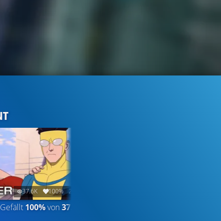
NT
37.6K
100%
2:31
33.1K
99%
2:25
Gefällt
100%
von
37.601
TRAILER
Gefällt
99%
von
33.145