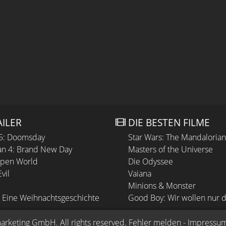
AILER
DIE BESTEN FILME
 5: Doomsday
Star Wars: The Mandaloria
n 4: Brand New Day
Masters of the Universe
Open World
Die Odyssee
vil
Vaiana
Minions & Monster
 Eine Weihnachtsgeschichte
Good Boy: Wir wollen nur d
arketing GmbH
. All rights reserved.
Fehler melden
 - 
Impressu