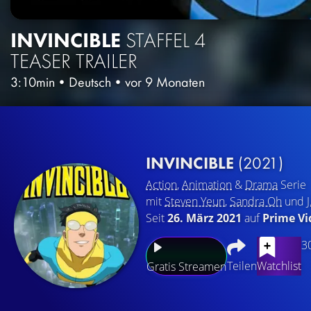
INVINCIBLE
STAFFEL 4
TEASER TRAILER
3:10min
•
Deutsch
•
vor 9 Monaten
INVINCIBLE
(2021)
Action
,
Animation
&
Drama
Serie
mit
Steven Yeun
,
Sandra Oh
und
Seit
26. März 2021
auf
Prime Vi
3
Teilen
Watchlist
Gratis Streamen