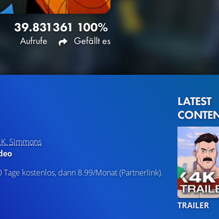
39.831
361
100%
Aufrufe
Gefällt es
LATEST
CONTE
J.K. Simmons
deo
0 Tage kostenlos, dann 8.99/Monat (Partnerlink).
TRAILER