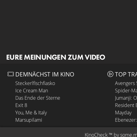
EURE MEINUNGEN ZUM VIDEO
DEMNÄCHST IM KINO
TOP TR
Steckerlfischfiasko
Avengers
Ice Cream Man
Spider-Ma
Das Ende der Sterne
Jumanji: 
Exit 8
Resident E
You, Me & Italy
Mayday
Marsupilami
Ebenezer:
KinoCheck
 ™ by 
some.m