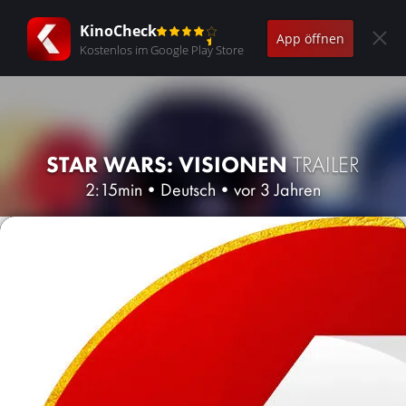
KinoCheck
App öffnen
Kostenlos im Google Play Store
STAR WARS: VISIONEN
TRAILER
2:15min
•
Deutsch
•
vor 3 Jahren