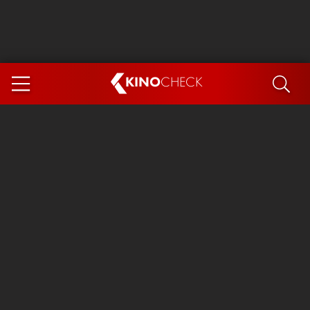
KINO
CHECK
App
DEMNÄCHST IM KINO
Steckerlfischfiasko
The Invite
Ice Cream Man
Das Ende der Sterne
Exit 8
You, Me & Italy