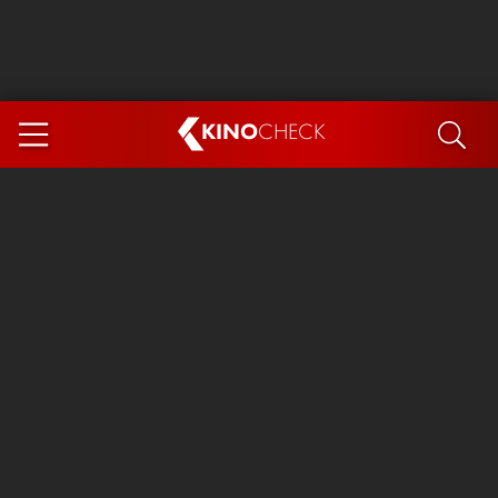
KINO
CHECK
App
DEMNÄCHST IM KINO
Steckerlfischfiasko
Ice Cream Man
Das Ende der Sterne
Exit 8
You, Me & Italy
Marsupilami