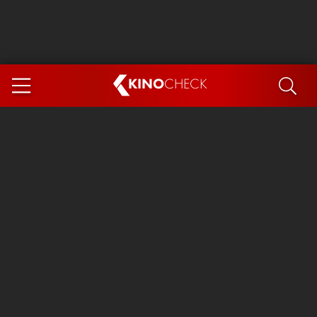
KINO
CHECK
App
DEMNÄCHST IM KINO
Steckerlfischfiasko
Ice Cream Man
Das Ende der Sterne
Exit 8
You, Me & Italy
Marsupilami