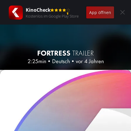
KinoCheck
App öffnen
Kostenlos im Google Play Store
FORTRESS
TRAILER
2:25min
•
Deutsch
•
vor 4 Jahren