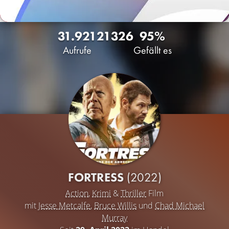
31.921
21
326
95%
Aufrufe
Gefällt es
FORTRESS
(2022)
Action
,
Krimi
&
Thriller
Film
mit
Jesse Metcalfe
,
Bruce Willis
und
Chad Michael
Murray