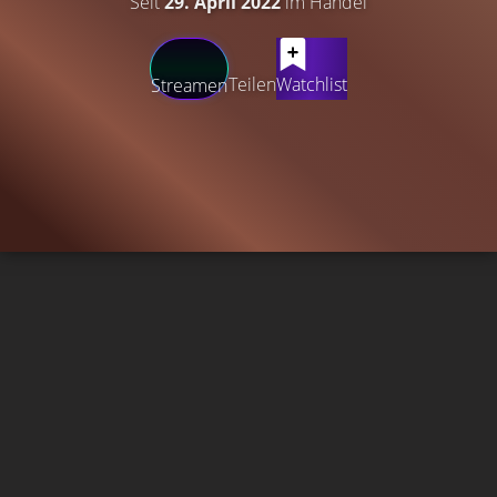
Seit
29. April 2022
im Handel
Teilen
Watchlist
Streamen