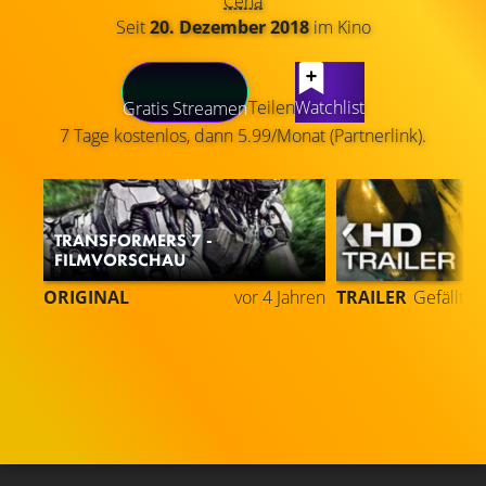
Cena
Seit
20. Dezember 2018
im Kino
LATEST CONTENT
Teilen
Watchlist
Gratis Streamen
7 Tage kostenlos, dann 5.99/Monat (Partnerlink).
TRANSFORMERS 7 -
FILMVORSCHAU
ORIGINAL
vor 4 Jahren
TRAILER
Gefällt
9