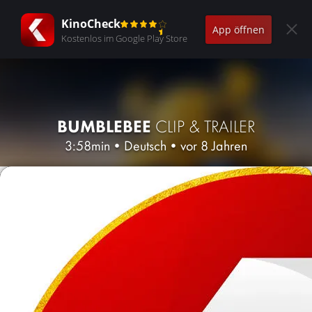
KinoCheck
App öffnen
Kostenlos im Google Play Store
BUMBLEBEE
CLIP & TRAILER
3:58min
•
Deutsch
•
vor 8 Jahren