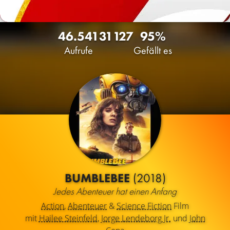
46.541
31
127
95%
Aufrufe
Gefällt es
BUMBLEBEE
(2018)
Jedes Abenteuer hat einen Anfang
Action
,
Abenteuer
&
Science Fiction
Film
mit
Hailee Steinfeld
,
Jorge Lendeborg Jr.
und
John