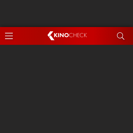
KINO
CHECK
App
DEMNÄCHST IM KINO
Steckerlfischfiasko
The Invite
Ice Cream Man
Das Ende der Sterne
Exit 8
You, Me & Italy