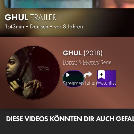
GHUL
TRAILER
1:43min
•
Deutsch
•
vor 8 Jahren
GHUL
(2018)
Horror
&
Mystery
Serie
Teilen
Watchlist
Streamen
DIESE VIDEOS KÖNNTEN DIR AUCH GEFA