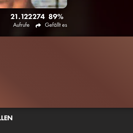
21.122
274
89%
Aufrufe
Gefällt es
LLEN