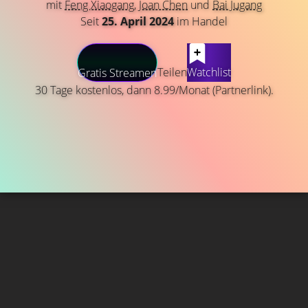
mit
Feng Xiaogang
,
Joan Chen
und
Bai Jugang
Seit
25. April 2024
im Handel
Teilen
Watchlist
Gratis Streamen
30 Tage kostenlos, dann 8.99/Monat (Partnerlink).