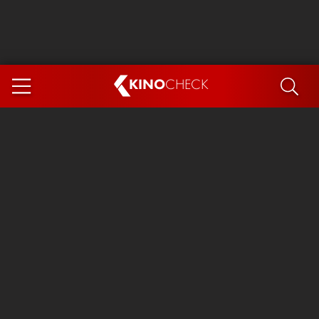
KINO
CHECK
App
DEMNÄCHST IM KINO
Steckerlfischfiasko
The Invite
Ice Cream Man
Das Ende der Sterne
Exit 8
You, Me & Italy