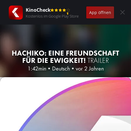
KinoCheck
App öffnen
Kostenlos im Google Play Store
HACHIKO: EINE FREUNDSCHAFT
FÜR DIE EWIGKEIT!
TRAILER
1:42min
•
Deutsch
•
vor 2 Jahren