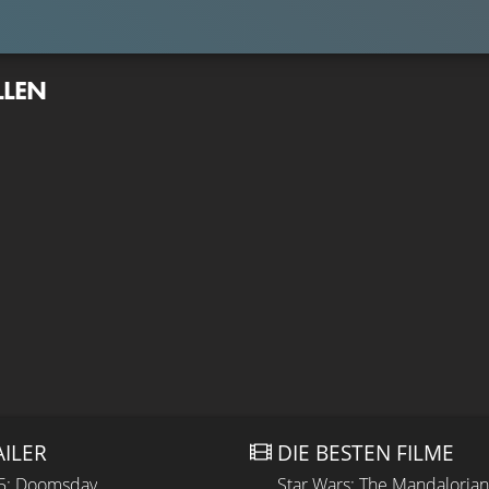
LLEN
AILER
DIE BESTEN FILME
 5: Doomsday
Star Wars: The Mandaloria