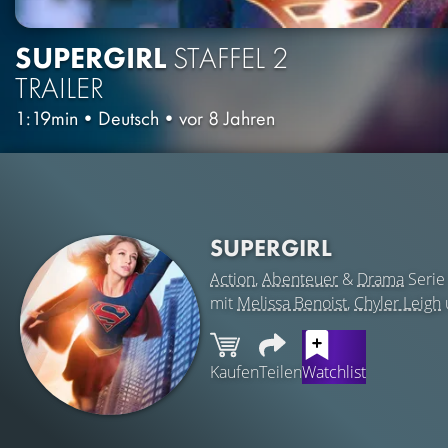
SUPERGIRL
STAFFEL 2
TRAILER
1:19min
•
Deutsch
•
vor 8 Jahren
SUPERGIRL
Action
,
Abenteuer
&
Drama
Serie
mit
Melissa Benoist
,
Chyler Leigh
Kaufen
Teilen
Watchlist