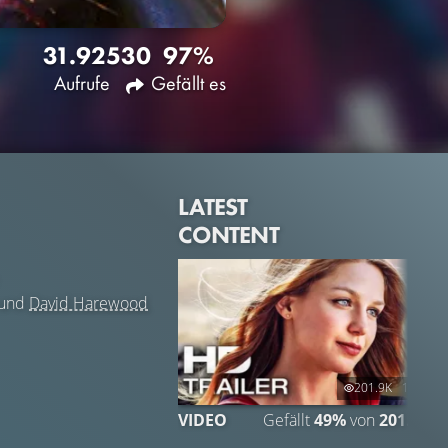
31.925
30
97%
Aufrufe
Gefällt es
LATEST
CONTENT
und
David Harewood
201.9K
1:10
VIDEO
Gefällt
49%
von
201.944