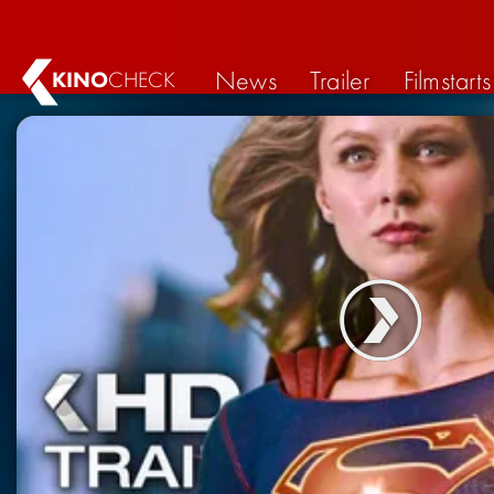
News
Trailer
Filmstarts
KINO
CHECK