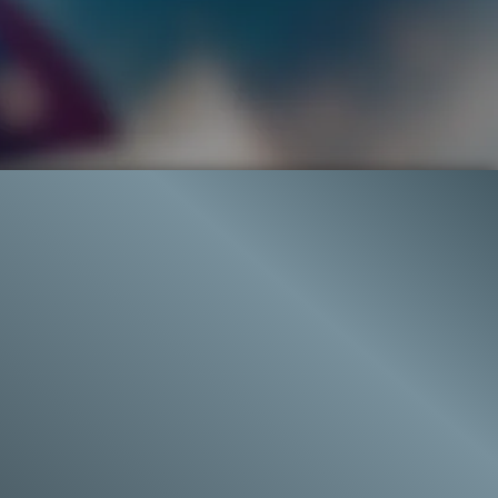
33.9K
96%
1:11
23.6K
TRAILER
Gefällt
96%
von
33.927
TRAILER
Gefällt
96%