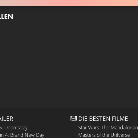
LLEN
AILER
DIE BESTEN FILME
 5: Doomsday
Star Wars: The Mandaloria
n 4: Brand New Day
Masters of the Universe