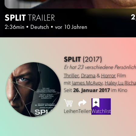
SPLIT
TRAILER
2
2:36min
•
Deutsch
•
vor 10 Jahren
SPLIT
(2017)
Er hat 23 verschiedene Persönlich
Thriller
,
Drama
&
Horror
Film
mit
James McAvoy
,
Haley Lu Rich
Seit
26. Januar 2017
im Kino
Leihen
Teilen
Watchlist