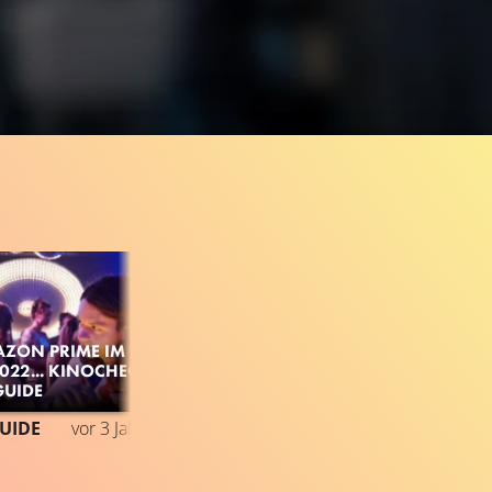
AZON PRIME IM
22... KINOCHECK
GUIDE
502.7K
98%
2:37
UIDE
vor 3 Jahren
TRAILER 2
Gefällt
98%
von
502.703