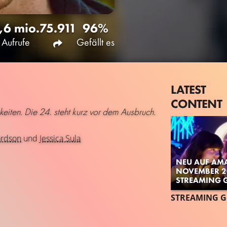
,6 mio.
75.911
96%
Aufrufe
Gefällt es
LATEST
CONTENT
keiten. Die 24. steht kurz vor dem Ausbruch.
ardson
und
Jessica Sula
NEU AUF AM
NOVEMBER 20
STREAMING 
STREAMING G