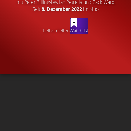
mit
Peter Billingsley
,
Ian Petrella
und
Zack Ward
Seit
8. Dezember 2022
im Kino
Leihen
Teilen
Watchlist