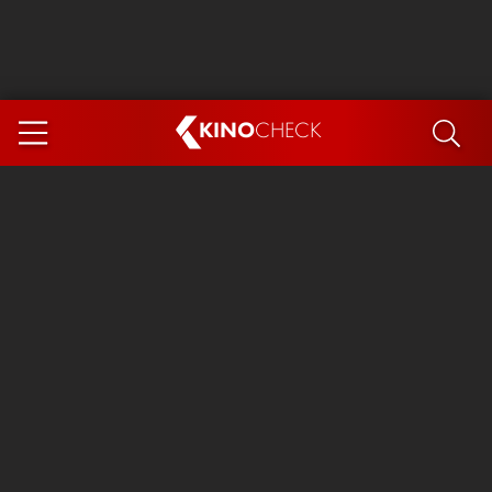
KINO
CHECK
App
DEMNÄCHST IM KINO
Steckerlfischfiasko
Ice Cream Man
Das Ende der Sterne
Exit 8
You, Me & Italy
Marsupilami