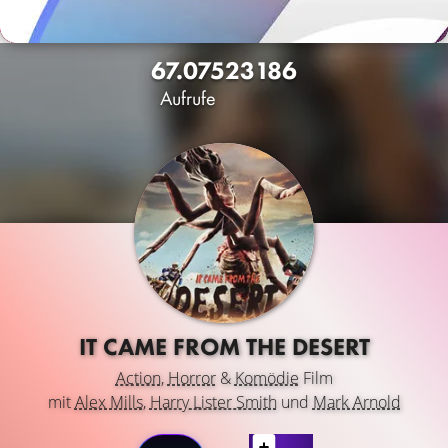
67.075
23
186
Aufrufe
IT CAME FROM THE DESERT
Action
,
Horror
&
Komödie
Film
mit
Alex Mills
,
Harry Lister Smith
und
Mark Arnold