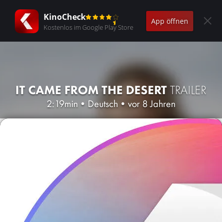
KinoCheck
App öffnen
Kostenlos im Google Play Store
IT CAME FROM THE DESERT
TRAILER
2:19min
•
Deutsch
•
vor 8 Jahren