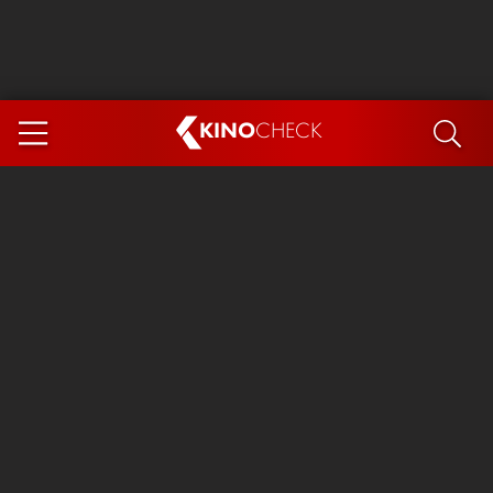
KINO
CHECK
App
DEMNÄCHST IM KINO
Steckerlfischfiasko
Ice Cream Man
Das Ende der Sterne
Exit 8
You, Me & Italy
Marsupilami