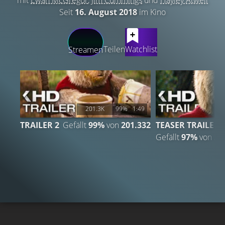
mit
Ewan McGregor
,
Jim Cummings
und
Hayley Atwell
Seit
16. August 2018
im Kino
LATEST CONTENT
Teilen
Watchlist
Streamen
201.3K
99%
1:49
2
TRAILER 2
Gefällt
99%
von
201.332
TEASER TRAILER
Gefällt
97%
von
21