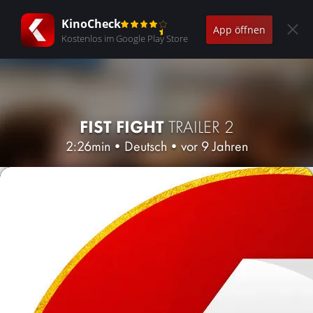
KinoCheck
App öffnen
Kostenlos im Google Play Store
FIST FIGHT
TRAILER 2
2:26min
•
Deutsch
•
vor 9 Jahren