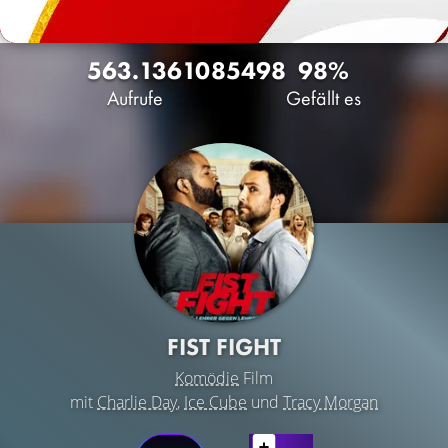
563.136
108
5498
98%
Aufrufe
Gefällt es
FIST FIGHT
Komödie
Film
mit
Charlie Day
,
Ice Cube
und
Tracy Morgan