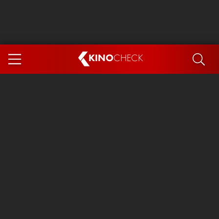
KINO
CHECK
App
DEMNÄCHST IM KINO
Steckerlfischfiasko
Ice Cream Man
Das Ende der Sterne
Exit 8
You, Me & Italy
Marsupilami