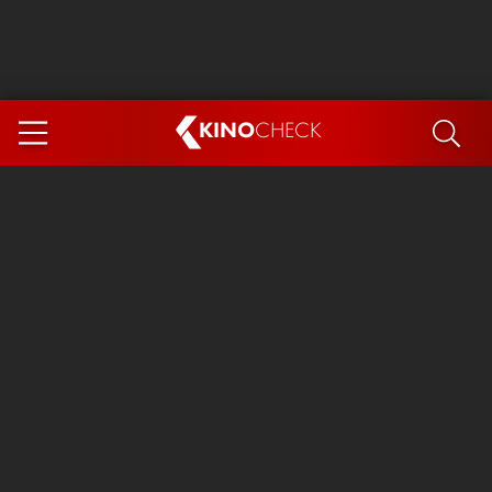
KINO
CHECK
App
DEMNÄCHST IM KINO
Steckerlfischfiasko
The Invite
Ice Cream Man
Das Ende der Sterne
Exit 8
You, Me & Italy