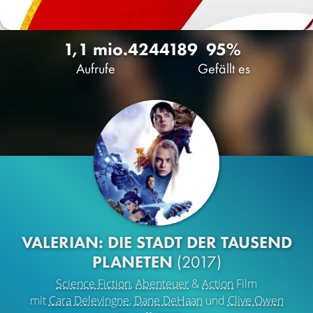
1,1 mio.
424
4189
95%
Aufrufe
Gefällt es
VALERIAN: DIE STADT DER TAUSEND
PLANETEN
(2017)
Science Fiction
,
Abenteuer
&
Action
Film
mit
Cara Delevingne
,
Dane DeHaan
und
Clive Owen