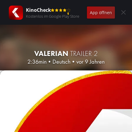
KinoCheck
App öffnen
Kostenlos im Google Play Store
VALERIAN
TRAILER 2
2:36min
•
Deutsch
•
vor 9 Jahren