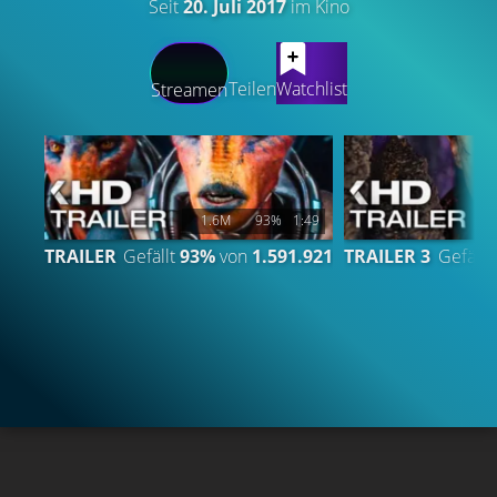
Seit
20. Juli 2017
im Kino
LATEST CONTENT
Teilen
Watchlist
Streamen
1.6M
93%
1:49
1
TRAILER
Gefällt
93%
von
1.591.921
TRAILER 3
Gefällt