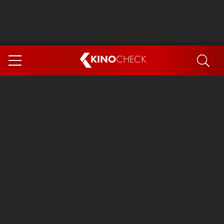
KINO
CHECK
App
DEMNÄCHST IM KINO
Steckerlfischfiasko
Ice Cream Man
Das Ende der Sterne
Exit 8
You, Me & Italy
Marsupilami