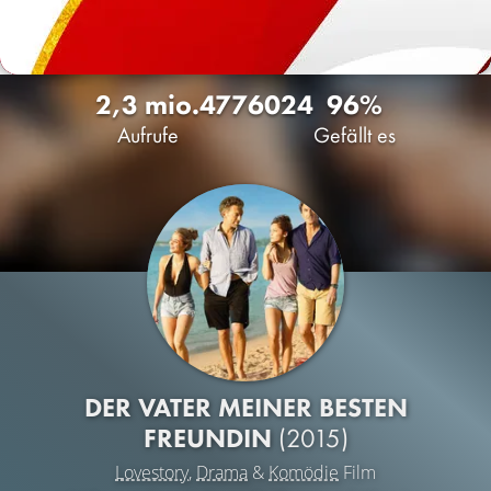
2,3 mio.
477
6024
96%
Aufrufe
Gefällt es
DER VATER MEINER BESTEN
FREUNDIN
(2015)
Lovestory
,
Drama
&
Komödie
Film