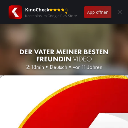
KinoCheck
App öffnen
Kostenlos im Google Play Store
DER VATER MEINER BESTEN
FREUNDIN
VIDEO
2:18min
•
Deutsch
•
vor 11 Jahren