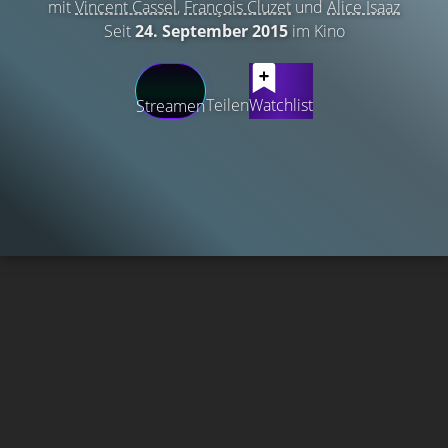
mit
Vincent Cassel
,
François Cluzet
und
Alice Isaaz
Seit
24. September 2015
im Kino
Teilen
Watchlist
Streamen