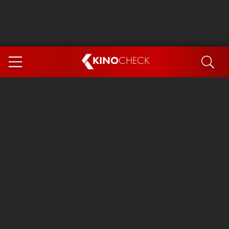
KINO
CHECK
App
DEMNÄCHST IM KINO
Steckerlfischfiasko
The Invite
Ice Cream Man
Das Ende der Sterne
Exit 8
You, Me & Italy