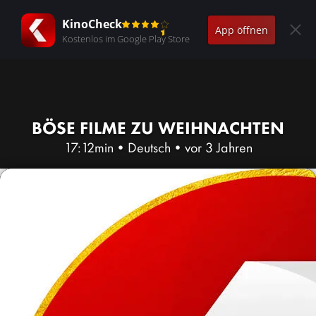
KinoCheck
App öffnen
Kostenlos im Google Play Store
BÖSE FILME ZU WEIHNACHTEN
17:12min
•
Deutsch
•
vor 3 Jahren