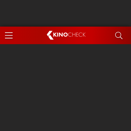
KINO
CHECK
App
DEMNÄCHST IM KINO
Steckerlfischfiasko
Ice Cream Man
Das Ende der Sterne
Exit 8
You, Me & Italy
Marsupilami