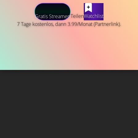
Teilen
Watchlist
Gratis Streamen
7 Tage kostenlos, dann 3.99/Monat (Partnerlink).