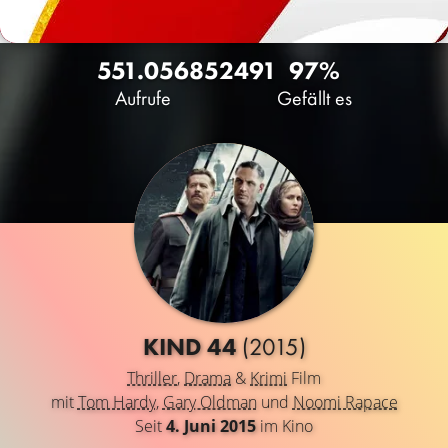
551.056
85
2491
97%
Aufrufe
Gefällt es
KIND 44
(2015)
Thriller
,
Drama
&
Krimi
Film
mit
Tom Hardy
,
Gary Oldman
und
Noomi Rapace
Seit
4. Juni 2015
im Kino