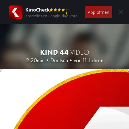
KinoCheck
App öffnen
Kostenlos im Google Play Store
KIND 44
VIDEO
2:20min
•
Deutsch
•
vor 11 Jahren