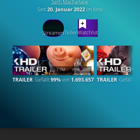
Seth MacFarlane
Seit
20. Januar 2022
im Kino
LATEST CONTENT
Teilen
Watchlist
Streamen
1.7M
99%
3:48
TRAILER
Gefällt
99%
von
1.693.657
TRAILER
Gefällt
9