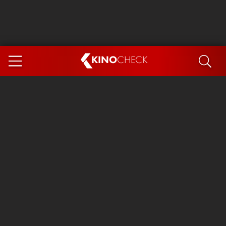
KINO
CHECK
App
DEMNÄCHST IM KINO
Steckerlfischfiasko
Ice Cream Man
Das Ende der Sterne
Exit 8
You, Me & Italy
Marsupilami