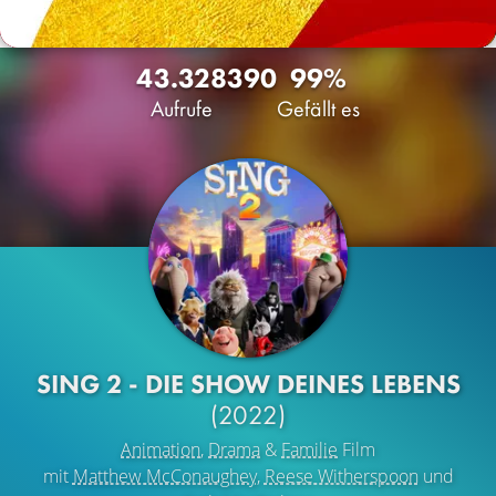
43.328
390
99%
Aufrufe
Gefällt es
SING 2 - DIE SHOW DEINES LEBENS
(2022)
Animation
,
Drama
&
Familie
Film
mit
Matthew McConaughey
,
Reese Witherspoon
und