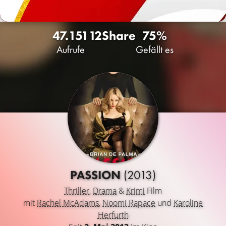
47.151
12
Share
75%
Aufrufe
Gefällt es
PASSION
(2013)
Thriller
,
Drama
&
Krimi
Film
mit
Rachel McAdams
,
Noomi Rapace
und
Karoline
Herfurth