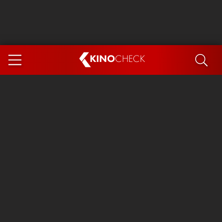
KINO
CHECK
App
DEMNÄCHST IM KINO
Steckerlfischfiasko
Ice Cream Man
Das Ende der Sterne
Exit 8
You, Me & Italy
Marsupilami