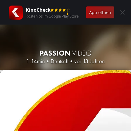
KinoCheck
App öffnen
Kostenlos im Google Play Store
PASSION
VIDEO
1:14min
•
Deutsch
•
vor 13 Jahren