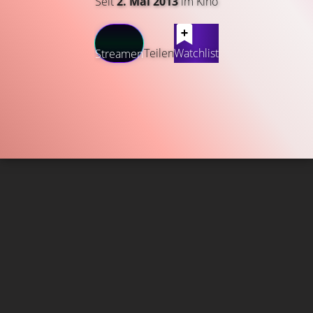
Seit
2. Mai 2013
im Kino
Teilen
Watchlist
Streamen