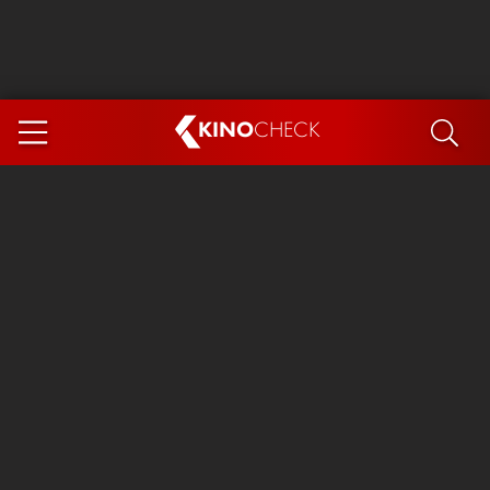
KINO
CHECK
App
DEMNÄCHST IM KINO
Spider-Man 4: Brand New Day
Steckerlfischfiasko
The Invite
Ice Cream Man
Das Ende der Sterne
Exit 8