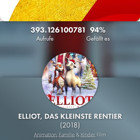
393.126
100
781
94%
Aufrufe
Gefällt es
ELLIOT, DAS KLEINSTE RENTIER
(2018)
Animation
,
Familie
&
Kinder
Film