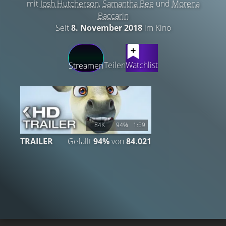
mit
Josh Hutcherson
,
Samantha Bee
und
Morena
Baccarin
Seit
8. November 2018
im Kino
LATEST CONTENT
Teilen
Watchlist
Streamen
84K
94%
1:59
TRAILER
Gefällt
94%
von
84.021