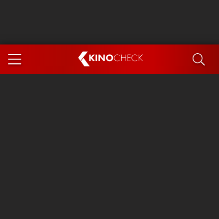
KINO
CHECK
App
DEMNÄCHST IM KINO
Steckerlfischfiasko
Ice Cream Man
Das Ende der Sterne
Exit 8
You, Me & Italy
Marsupilami