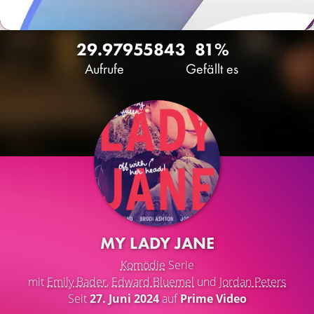
29.979
55
843
81%
Aufrufe
Gefällt es
MY LADY JANE
Komödie
Serie
mit
Emily Bader
,
Edward Bluemel
und
Jordan Peters
Seit
27. Juni 2024
auf
Prime Video