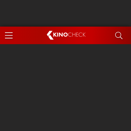
KINO
CHECK
App
DEMNÄCHST IM KINO
Steckerlfischfiasko
Ice Cream Man
Das Ende der Sterne
Exit 8
You, Me & Italy
Marsupilami