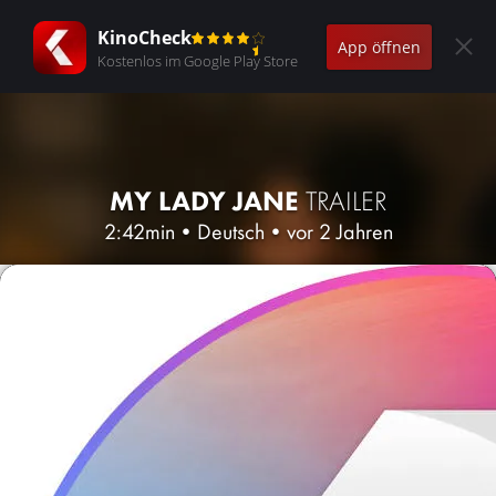
KinoCheck
App öffnen
Kostenlos im Google Play Store
MY LADY JANE
TRAILER
2:42min
•
Deutsch
•
vor 2 Jahren