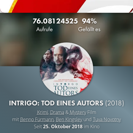
76.081
24
525
94%
Aufrufe
Gefällt es
INTRIGO: TOD EINES AUTORS
(2018)
Krimi
,
Drama
&
Mystery
Film
mit
Benno Fürmann
,
Ben Kingsley
und
Tuva Novotny
Seit
25. Oktober 2018
im Kino