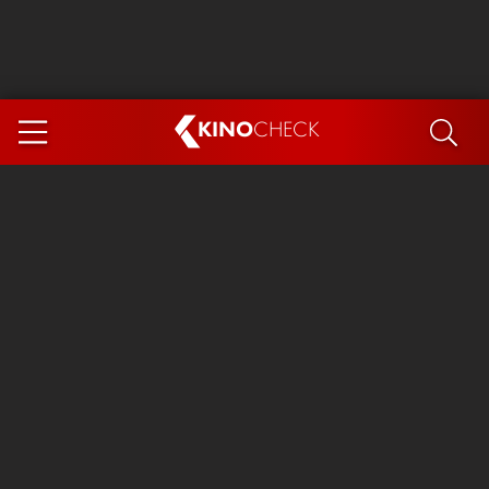
KINO
CHECK
App
DEMNÄCHST IM KINO
Steckerlfischfiasko
Ice Cream Man
Das Ende der Sterne
Exit 8
You, Me & Italy
Marsupilami