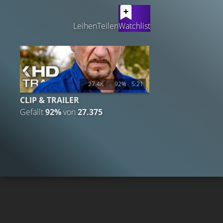
LATEST CONTENT
Leihen
Teilen
Watchlist
27.4K
92%
5:21
CLIP & TRAILER
Gefällt
92%
von
27.375